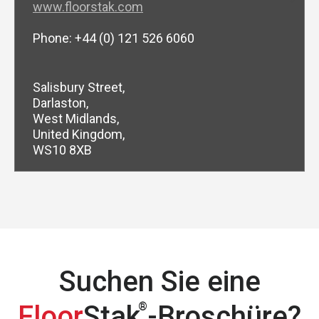
www.floorstak.com
Phone: +44 (0) 121 526 6060
Salisbury Street,
Darlaston,
West Midlands,
United Kingdom,
WS10 8XB
Suchen Sie eine
Floor
Stak
-Broschüre?